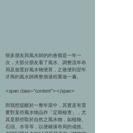
很多朋友與風水師的約會都是一年一
次，大部分朋友看了風水、調整流年布
局及放置好風水物便算，之後便到翌年
才再約風水師將整個過程重做一遍。 
<span class="content"></span> 
而我想提醒於一整年當中，其實是有需
要對某些風水物品作「定期檢查」，尤
其是那些取於自然之風水物，如植物、
石頭、水等等，以便確保布局的成效。