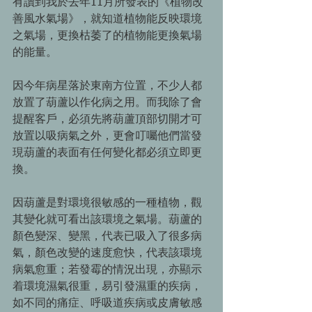
有讀到我於去年11月所發表的《植物改
善風水氣場》，就知道植物能反映環境
之氣場，更換枯萎了的植物能更換氣場
的能量。 
因今年病星落於東南方位置，不少人都
放置了葫蘆以作化病之用。而我除了會
提醒客戶，必須先將葫蘆頂部切開才可
放置以吸病氣之外，更會叮囑他們當發
現葫蘆的表面有任何變化都必須立即更
換。 
因葫蘆是對環境很敏感的一種植物，觀
其變化就可看出該環境之氣場。葫蘆的
顏色變深、變黑，代表已吸入了很多病
氣，顏色改變的速度愈快，代表該環境
病氣愈重；若發霉的情況出現，亦顯示
着環境濕氣很重，易引發濕重的疾病，
如不同的痛症、呼吸道疾病或皮膚敏感