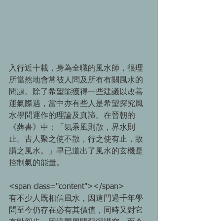
入行近十載，身為全職的風水師，很理
所當然地會常被人問及所有有關風水的
問題。除了希望能獲得一些建議以改善
運氣際遇，當中亦有些人是希望探究風
水學問運作的理論及真諦。在晉朝的
《葬書》中：「氣乘風則散，界水則
止。古人聚之使不散，行之使有止，故
謂之風水。」早已道出了風水的玄機是
控制氣的能量。 
<span class="content"></span> 
有不少人既相信風水，因這門過千年學
問至今仍存在必有其價值，同時又對它