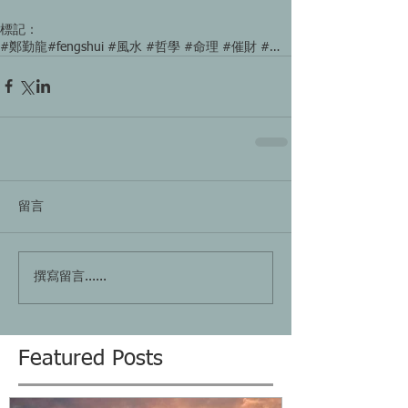
標記：
#鄭勤龍#fengshui #風水 #哲學 #命理 #催財 #文昌 #事業 #愛情 #運氣 #大門
留言
撰寫留言......
Featured Posts