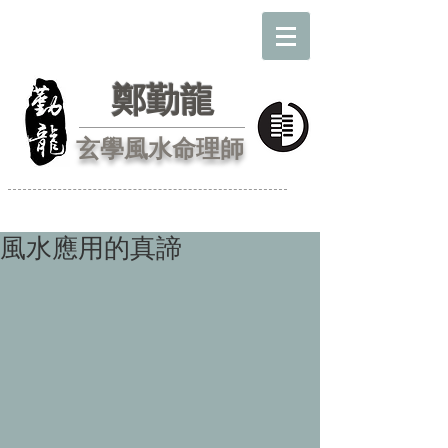
鄭勤龍
玄學風水命理師
風水應用的真諦