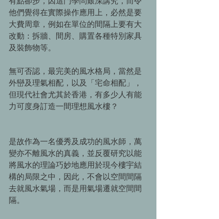
有點卻步，因這門學問艱深講究，而令
他們覺得在實際操作應用上，必然是要
大費周章，例如在單位的間隔上要有大
改動：拆牆、間房、購置各種特別家具
及裝飾物等。 
無可否認，最完美的風水格局，當然是
外巒及理氣相配，以及「宅命相配」，
但現代社會尤其於香港，有多少人有能
力可度身訂造一間理想風水樓？ 
是故作為一名優秀及成功的風水師，萬
變亦不離風水的真義，並反覆研究以能
將風水的理論巧妙地應用於現今樓宇結
構的局限之中，因此，不會以空間間隔
去就風水氣場，而是用氣場遷就空間間
隔。 