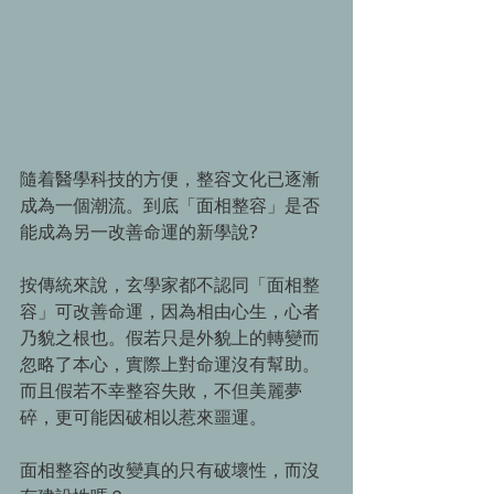
隨着醫學科技的方便，整容文化已逐漸
成為一個潮流。到底「面相整容」是否
能成為另一改善命運的新學說? 
按傳統來說，玄學家都不認同「面相整
容」可改善命運，因為相由心生，心者
乃貌之根也。假若只是外貌上的轉變而
忽略了本心，實際上對命運沒有幫助。
而且假若不幸整容失敗，不但美麗夢
碎，更可能因破相以惹來噩運。 
面相整容的改變真的只有破壞性，而沒