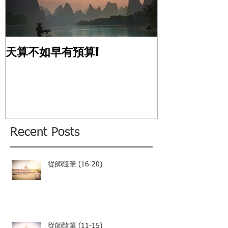
天算不如早有預算!
風水應用的真
Recent Posts
從師隨筆 (16-20)
從師隨筆 (11-15)