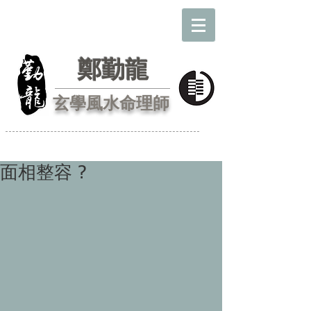
鄭勤龍
玄學風水命理師
面相整容 ?