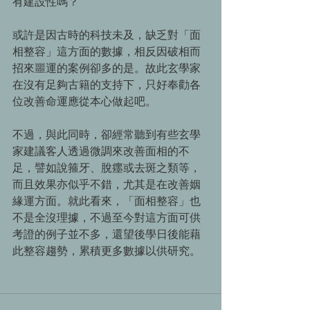
有建設性嗎？ 
或許是因古時的科技未及，缺乏對「面
相整容」這方面的數據，相反因破相而
招來噩運的案例卻多的是。故此玄學家
在沒有足夠古籍的支持下，只好奉勸各
位改善命運應從本心做起吧。 
不過，與此同時，卻經常聽到有些玄學
家建議客人透過微調來改善面相的不
足，譬如說箍牙、脫癦或去斑之類等，
而且效果亦似乎不錯，尤其是在改善姻
緣運方面。就此看來，「面相整容」也
不是全沒理據，不過至今對這方面可供
考證的例子並不多，還望後學日後能藉
此整容趨勢，累積更多數據以供研究。 