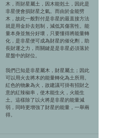
木，而財星屬土，因木能剋土，因此是
非星便會損財星之氣。而由於金能劈
木，故此一般對付是非星的最直接方法
就是用金卦去剋制，減低其傷害性。能
量本身並無分好壞，只要懂得將能量轉
化，是非星便可成為財星的催化劑，助
長財運之力，而關鍵是是非星必須落於
星盤中的財位。 
我們已知是非星屬木，財星屬土；因此
可以用火去將木的能量轉化為土所用。
紅色的物象為火，故建議可掛有招財之
意的紅辣椒串，使木能生火，火能生
土。這樣除了以火將是非星的能量減
弱，同時更增強了財星的能量，一舉兩
得。 