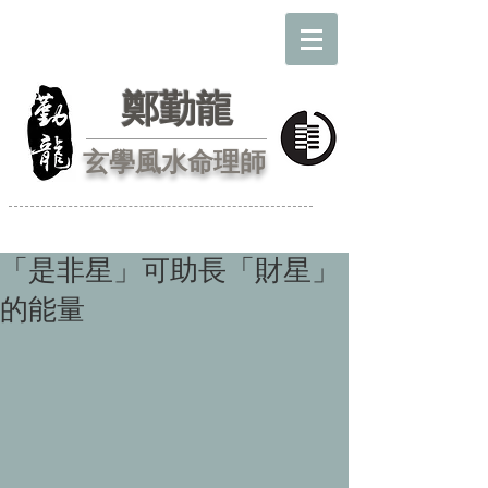
鄭勤龍
玄學風水命理師
「是非星」可助長「財星」
的能量