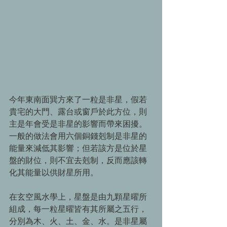
今年東南面巽方來了一粒是非星，假若
貴宅的大門、露台或窗戶於此方位，則
主是年會受是非星的影響而帶來困擾。
一般的做法會用六個銅錢剋制是非星的
能量來減低其影響；但若該方是位於星
盤的財位，則不宜去剋制，反而應該轉
化其能量以供財星所用。 
在玄空風水學上，星盤是由九顆星曜所
組成，每一粒星曜皆有其所屬之五行，
分別為木、火、土、金、水。是非星屬